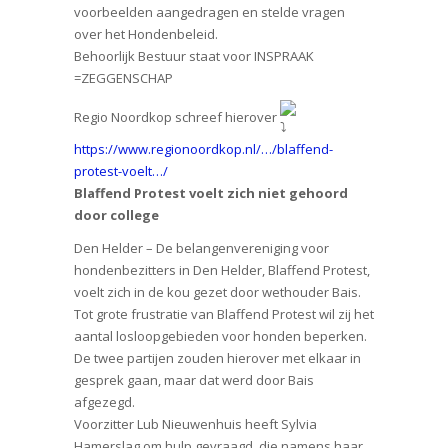
voorbeelden aangedragen en stelde vragen
over het Hondenbeleid.
Behoorlijk Bestuur staat voor INSPRAAK
=ZEGGENSCHAP
Regio Noordkop schreef hierover
https://www.regionoordkop.nl/…/blaffend-
protest-voelt…/
Blaffend Protest voelt zich niet gehoord
door college
Den Helder – De belangenvereniging voor
hondenbezitters in Den Helder, Blaffend Protest,
voelt zich in de kou gezet door wethouder Bais.
Tot grote frustratie van Blaffend Protest wil zij het
aantal losloopgebieden voor honden beperken.
De twee partijen zouden hierover met elkaar in
gesprek gaan, maar dat werd door Bais
afgezegd.
Voorzitter Lub Nieuwenhuis heeft Sylvia
Hamerslag om hulp gevraagd, die namens haar