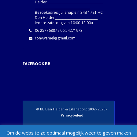
Helder ____________________________________
____________________________________
Bezoekadres: Julianaplein 34B 1781 HC
Den Helder____________________________
Iedere zaterdag van 10:00-13:00u
06 25776887 / 06 54271973
ronvwamel@gmail.com
FACEBOOK BB
© BB Den Helder & Julianadorp 2002- 2025 -
Privacybeleid
Set Footer Menu from Wordpress Admin >
Om de website zo optimaal mogelijk weer te geven maken
Appearance > Menus > "Manage Locations"