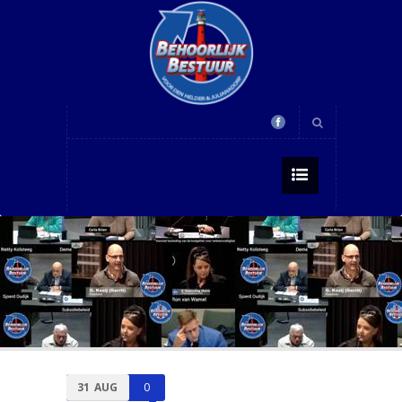
31
AUG
0