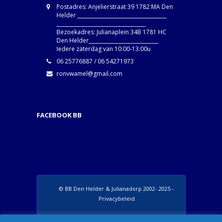
Postadres: Anjelierstraat 39 1782 MA Den
Helder ____________________________________
____________________________________
Bezoekadres: Julianaplein 34B 1781 HC
Den Helder____________________________
Iedere zaterdag van 10:00-13:00u
06 25776887 / 06 54271973
ronvwamel@gmail.com
FACEBOOK BB
© BB Den Helder & Julianadorp 2002- 2025 -
Privacybeleid
Set Footer Menu from Wordpress Admin >