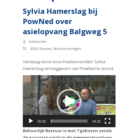
Sylvia Hamerslag bij
PowNed over
asielopvang Balgweg 5
beheerder
,
,
2024
Nieuws
Woordvoeringen
Vandaag stond onze Fractievoorzitter Sylvia
Hamerslag verslaggevers van PowNed te woord.
Videospeler
00:00
04:32
Behoorlijk Bestuur is met 7 gekozen zetels
de grootste partij in de gemeenteraad van