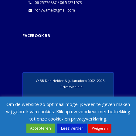
06 25776887 / 06 54271973
ronvwamel@gmail.com
FACEBOOK BB
© BB Den Helder & Julianadorp 2002- 2025 -
Privacybeleid
Set Footer Menu from Wordpress Admin >
Om de website zo optimaal mogelijk weer te geven maken
Appearance > Menus > "Manage Locations"
wij gebruik van cookies. Klik op uw voorkeur met betrekking
Box
tot onze cookie- en privacyverklaring.
Accepteren
Lees verder
Weigeren