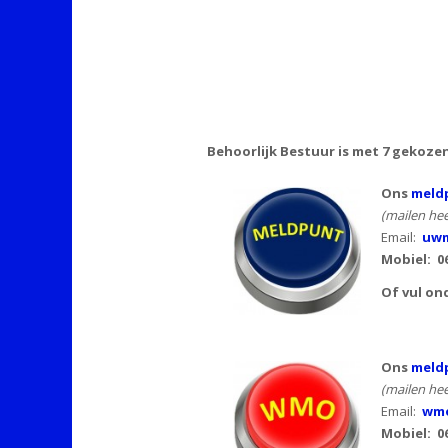
Behoorlijk Bestuur is met 7 gekoze
Ons
meldp
(mailen hee
Email:
uwm
Mobiel:
0
Of vul on
Ons
meld
(mailen hee
Email:
wmo
Mobiel: 0