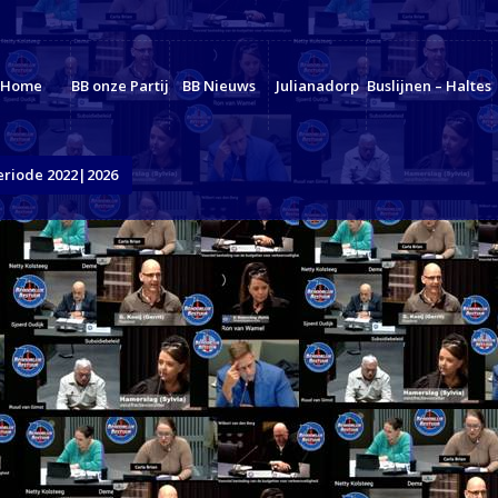
Home
BB onze Partij
BB Nieuws
Julianadorp
Buslijnen – Haltes
eriode 2022|2026