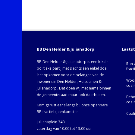
BB Den Helder & Julianadorp
Laats
BB Den Helder & Julianadorp is een lokale
Ron 
politieke partij met slechts één enkel doel;
fract
‘het opkomen voor de belangen van de
Woor
inwoners in Den Helder, Huisduinen &
coal
Julianadorp‘. Dat doen wij met name binnen
de gemeenteraad maar ook daarbuiten.
Behoo
coal
Kom gerust eens langs bij onze openbare
BB fractiebijeenkomsten.
Coal
Jullianaplein 34B
zaterdag van 10:00 tot 13:00 uur