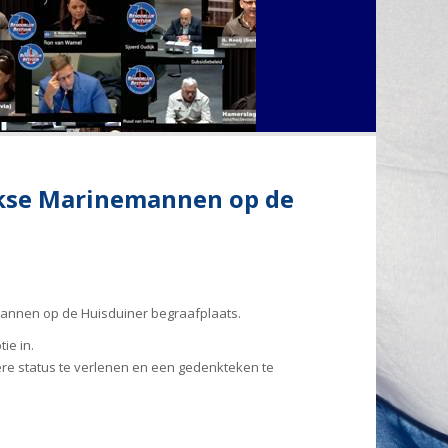
lukse Marinemannen op de
mannen op de Huisduiner begraafplaats.
ie in.
e status te verlenen en een gedenkteken te