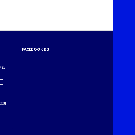
FACEBOOK BB
1782
___
___
B
__
:00u