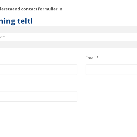
derstaand contactformulier in
ing telt!
ken
Email *