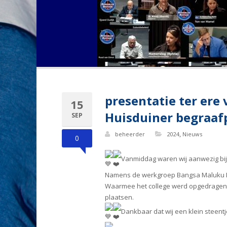
presentatie ter er
15
Huisduiner begraaf
SEP
,
beheerder
2024
Nieuws
0
Vanmiddag waren wij aanwezig bij
Namens de werkgroep Bangsa Maluku Den
Waarmee het college werd opgedragen 
plaatsen.
Dankbaar dat wij een klein steent