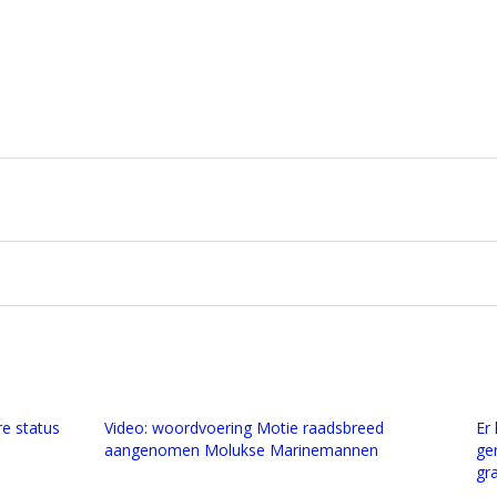
e status
Video: woordvoering Motie raadsbreed
Er
aangenomen Molukse Marinemannen
ge
gr