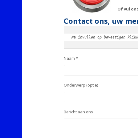
Of vul on
Contact ons, uw men
Na invullen op bevestigen klik
Naam *
Onderwerp (optie)
Bericht aan ons