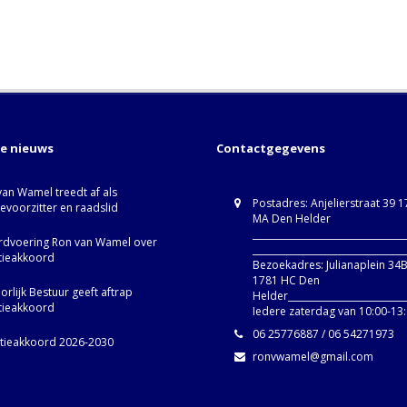
te nieuws
Contactgegevens
van Wamel treedt af als
Postadres: Anjelierstraat 39 
ievoorzitter en raadslid
MA Den Helder
_________________________________
dvoering Ron van Wamel over
_________________________________
itieakkoord
Bezoekadres: Julianaplein 34
1781 HC Den
rlijk Bestuur geeft aftrap
Helder__________________________
itieakkoord
Iedere zaterdag van 10:00-13
06 25776887 / 06 54271973
itieakkoord 2026-2030
ronvwamel@gmail.com