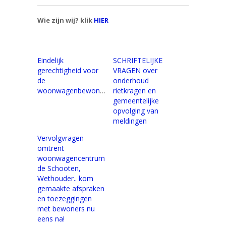
Wie zijn wij? klik
HIER
Eindelijk
SCHRIFTELIJKE
gerechtigheid voor
VRAGEN over
de
onderhoud
woonwagenbewoners
rietkragen en
gemeentelijke
opvolging van
meldingen
Vervolgvragen
omtrent
woonwagencentrum
de Schooten,
Wethouder.. kom
gemaakte afspraken
en toezeggingen
met bewoners nu
eens na!