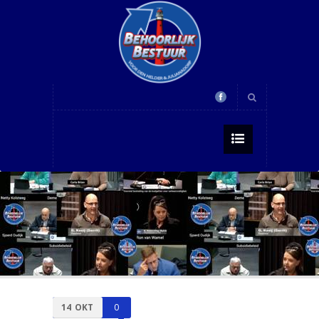
14
OKT
0