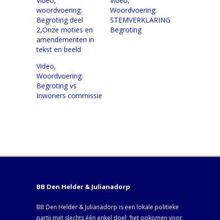
Video,
Video,
woordvoering:
Woordvoering:
Begroting deel
STEMVERKLARING
2,Onze moties en
Begroting
amendementen in
tekst en beeld
Video,
Woordvoering:
Begroting vs
Inwoners commissie
BB Den Helder & Julianadorp
BB Den Helder & Julianadorp is een lokale politieke
partij met slechts één enkel doel; ‘het opkomen voor