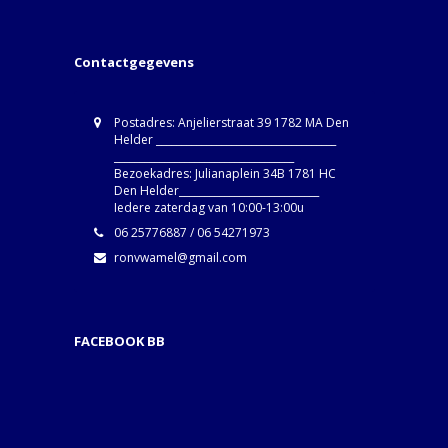
Contactgegevens
Postadres: Anjelierstraat 39 1782 MA Den
Helder ____________________________________
____________________________________
Bezoekadres: Julianaplein 34B 1781 HC
Den Helder____________________________
Iedere zaterdag van 10:00-13:00u
06 25776887 / 06 54271973
ronvwamel@gmail.com
FACEBOOK BB