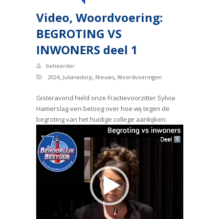
Video, Woordvoering:
BEGROTING VS
INWONERS deel 1
beheerder
,
,
,
2024
Julianadorp
Nieuws
Woordvoeringen
Gisteravond hield onze Fractievoorzitter Sylvia
Hamerslag een betoog over hoe wij tegen de
begroting van het huidige college aankijken:
Videospeler