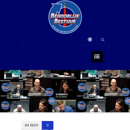
04
NOV
0