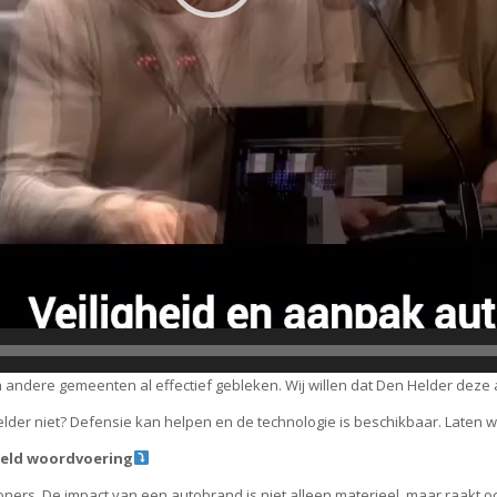
 andere gemeenten al effectief gebleken. Wij willen dat Den Helder deze
Helder niet? Defensie kan helpen en de technologie is beschikbaar. Laten
ield woordvoering
ners. De impact van een autobrand is niet alleen materieel, maar raakt oo