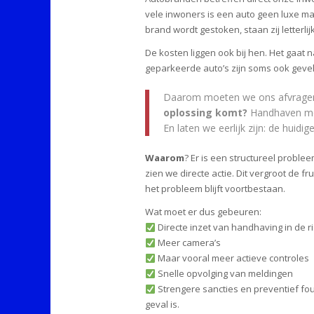
vele inwoners is een auto geen luxe m
brand wordt gestoken, staan zij letterli
De kosten liggen ook bij hen. Het gaat n
geparkeerde auto’s zijn soms ook gevel
Daarom moeten we ons afvragen:
oplossing komt?
Handhaven met
En laten we eerlijk zijn: de huidig
Waarom
? Er is een structureel probl
zien we directe actie. Dit vergroot de 
het probleem blijft voortbestaan.
Wat moet er dus gebeuren:
Directe inzet van handhaving in de r
Meer camera’s
Maar vooral meer actieve controles
Snelle opvolging van meldingen
Strengere sancties en preventief fou
geval is.