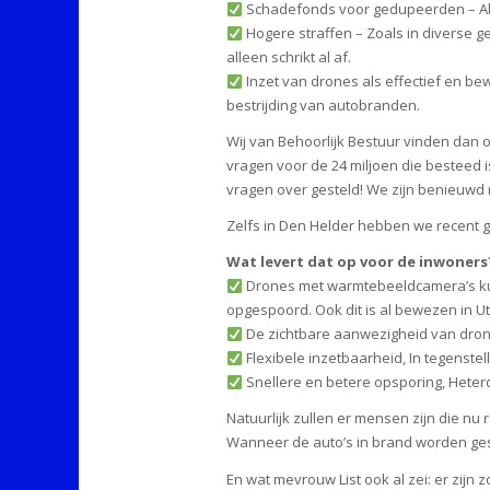
Schadefonds voor gedupeerden – Al
Hogere straffen – Zoals in diverse g
alleen schrikt al af.
Inzet van drones als effectief en bew
bestrijding van autobranden.
Wij van Behoorlijk Bestuur vinden dan 
vragen voor de 24 miljoen die besteed i
vragen over gesteld! We zijn benieuwd
Zelfs in Den Helder hebben we recent g
Wat levert dat op voor de inwoners
Drones met warmtebeeldcamera’s kun
opgespoord. Ook dit is al bewezen in Ut
De zichtbare aanwezigheid van drone
Flexibele inzetbaarheid, In tegenstel
Snellere en betere opsporing, Hete
Natuurlijk zullen er mensen zijn die nu 
Wanneer de auto’s in brand worden gest
En wat mevrouw List ook al zei: er zijn