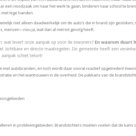
aar een noodzaak om naar het werk te gaan, kinderen naar school te bre
jk met lege handen.
amelijk niet alleen daadwerkelijk om de auto’s die in brand zijn gestoken,
s, mensen—nou ja, wat dan al niet tot gevolg heeft.
 wat levert onze aanpak op voor de inwoners?
En waarom duurt h
 zichtbare en directe maatregelen. De gemeente heeft een verantw
e aanpak schiet tekort!
eem met autobranden, en toch wordt daar vooral reactief opgetreden! Inwo
frustratie en het wantrouwen in de overheid. De pakkans van de brandstich
isicogebieden
illeren in probleemgebieden. Brandstichters moeten voelen dat de kans op