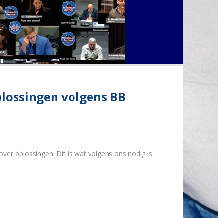
lossingen volgens BB
over oplossingen. Dit is wat volgens ons nodig is