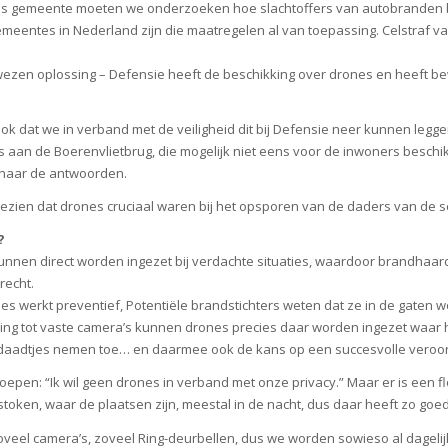
s gemeente moeten we onderzoeken hoe slachtoffers van autobranden 
emeentes in Nederland zijn die maatregelen al van toepassing. Celstraf v
ezen oplossing – Defensie heeft de beschikking over drones en heeft bewez
ook dat we in verband met de veiligheid dit bij Defensie neer kunnen leg
s aan de Boerenvlietbrug, die mogelijk niet eens voor de inwoners beschik
 naar de antwoorden.
ezien dat drones cruciaal waren bij het opsporen van de daders van de sc
?
nen direct worden ingezet bij verdachte situaties, waardoor brandhaar
recht.
s werkt preventief, Potentiële brandstichters weten dat ze in de gaten
ling tot vaste camera’s kunnen drones precies daar worden ingezet waar he
rdaadtjes nemen toe… en daarmee ook de kans op een succesvolle veroor
roepen: “Ik wil geen drones in verband met onze privacy.” Maar er is een fl
oken, waar de plaatsen zijn, meestal in de nacht, dus daar heeft zo goed
 zoveel camera’s, zoveel Ring-deurbellen, dus we worden sowieso al dagelij