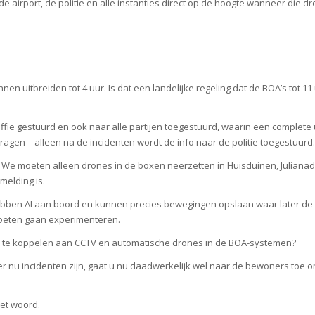
 airport, de politie en alle instanties direct op de hoogte wanneer die dro
nnen uitbreiden tot 4 uur. Is dat een landelijke regeling dat de BOA’s tot 1
iffie gestuurd en ook naar alle partijen toegestuurd, waarin een complete
 vragen—alleen na de incidenten wordt de info naar de politie toegestuurd.
ig. We moeten alleen drones in de boxen neerzetten in Huisduinen, Juliana
melding is.
ebben AI aan boord en kunnen precies bewegingen opslaan waar later de po
oeten gaan experimenteren.
s te koppelen aan CCTV en automatische drones in de BOA-systemen?
 er nu incidenten zijn, gaat u nu daadwerkelijk wel naar de bewoners to
het woord.