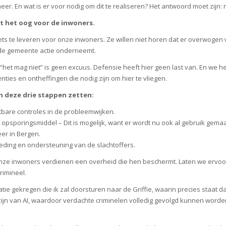
. En wat is er voor nodig om dit te realiseren? Het antwoord moet zijn: 
met het oog voor de inwoners.
k iets te leveren voor onze inwoners. Ze willen niet horen dat er overwog
 de gemeente actie onderneemt.
f “het mag niet” is geen excuus. Defensie heeft hier geen last van. En w
enties en ontheffingen die nodig zijn om hier te vliegen.
n deze drie stappen zetten:
tbare controles in de probleemwijken.
f opsporingsmiddel – Dit is mogelijk, want er wordt nu ook al gebruik ge
er in Bergen.
eding en ondersteuning van de slachtoffers.
Onze inwoners verdienen een overheid die hen beschermt. Laten we ervoor
imineel.
tie gekregen die ik zal doorsturen naar de Griffie, waarin precies staat 
zijn van AI, waardoor verdachte criminelen volledig gevolgd kunnen word