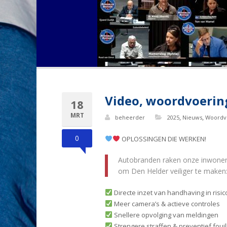
Video, woordvoerin
18
MRT
,
,
beheerder
2025
Nieuws
Woordv
0
OPLOSSINGEN DIE WERKEN!
Autobranden raken onze inwoners d
om Den Helder veiliger te maken
Directe inzet van handhaving in risi
Meer camera’s & actieve controles
Snellere opvolging van meldingen
Strengere straffen & preventief foui