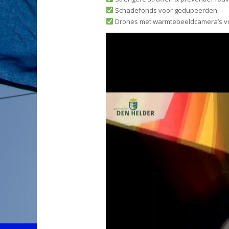
Schadefonds voor gedupeerden
Drones met warmtebeeldcamera’s vo
Videospeler