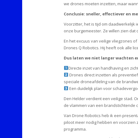
we drones moeten inzetten, maar wanneer
Conclusie: sneller, effectiever en 
Voorzitter, het is tijd om daadwerkelij
onze burgemeester. Ze willen zien dat
En het excuus van veilige vliegzones o
Drones Q Robotics. Hij heeft ook alle lic
Dus laten we niet langer wachten e
Directe inzet van handhaving en zich
Drones direct inzetten als preventie
speciale droneafdeling van de brandwe
Een duidelijk plan voor schadevergo
Den Helder verdient een veilige stad. 
de vlammen van een brandstichtende cr
Van Drone Robotics heb ik een presenta
piloot meer nodig hebben en voorzien 
programma.