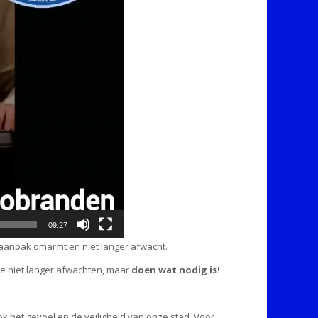
09:27
 aanpak omarmt en niet langer afwacht.
 we niet langer afwachten, maar
doen wat nodig is!
k het gevoel en de veiligheid van onze stad. Voor