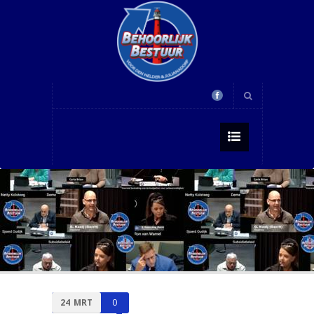
24
MRT
0