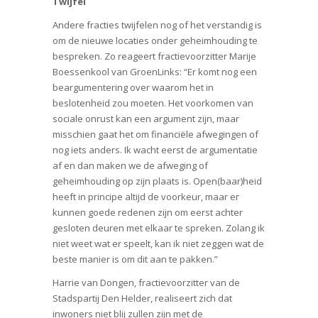
Twijfel
Andere fracties twijfelen nog of het verstandig is
om de nieuwe locaties onder geheimhouding te
bespreken. Zo reageert fractievoorzitter Marije
Boessenkool van GroenLinks: “Er komt nog een
beargumentering over waarom het in
beslotenheid zou moeten. Het voorkomen van
sociale onrust kan een argument zijn, maar
misschien gaat het om financiële afwegingen of
nog iets anders. Ik wacht eerst de argumentatie
af en dan maken we de afweging of
geheimhouding op zijn plaats is. Open(baar)heid
heeft in principe altijd de voorkeur, maar er
kunnen goede redenen zijn om eerst achter
gesloten deuren met elkaar te spreken. Zolang ik
niet weet wat er speelt, kan ik niet zeggen wat de
beste manier is om dit aan te pakken.”
Harrie van Dongen, fractievoorzitter van de
Stadspartij Den Helder, realiseert zich dat
inwoners niet blij zullen zijn met de