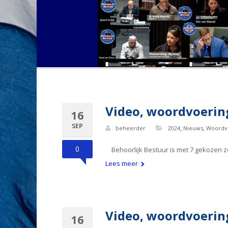
Video, woordvoering
16
SEP
,
,
beheerder
2024
Nieuws
Woordv
0
Behoorlijk Bestuur is met 7 gekozen ze
Lees meer
Video, woordvoering
16