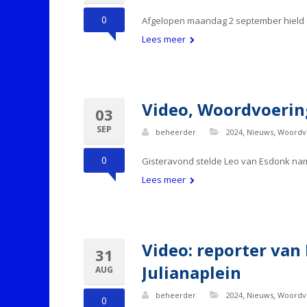
0
Afgelopen maandag 2 september hield o
Lees meer
Video, Woordvoerin
03
SEP
,
,
beheerder
2024
Nieuws
Woordv
0
Gisteravond stelde Leo van Esdonk nam
Lees meer
Video: reporter van
31
Julianaplein
AUG
,
,
beheerder
2024
Nieuws
Woordv
0