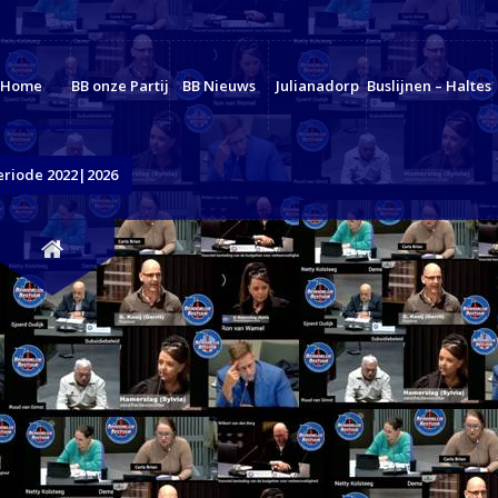
Home
BB onze Partij
BB Nieuws
Julianadorp
Buslijnen – Haltes
eriode 2022|2026