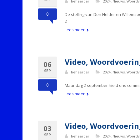
,
,
beheerder
2024
Nieuws
Woordv
0
De stelling van Den Helder en Willems
2
Lees meer
Video, Woordvoering
06
SEP
,
,
beheerder
2024
Nieuws
Woordv
0
Maandag 2 september hield ons commiss
Lees meer
Video, Woordvoering
03
SEP
,
,
beheerder
2024
Nieuws
Woordv