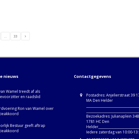
…
33
te nieuws
Contactgegevens
van Wamel treedt af als
Postadres: Anjelierstraat 39 
ievoorzitter en raadslid
MA Den Helder
_________________________________
dvoering Ron van Wamel over
_________________________________
itieakkoord
Bezoekadres: Julianaplein 34
1781 HC Den
rlijk Bestuur geeft aftrap
Helder__________________________
itieakkoord
Iedere zaterdag van 10:00-13