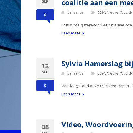
coalitie aan een m
SEP
,
,
beheerder
2024
Nieuws
Woordv
0
Er is sinds gisteravond een nieuwe coal
Lees meer
Sylvia Hamerslag b
12
SEP
,
,
beheerder
2024
Nieuws
Woordv
0
Vandaag stond onze Fractievoorzitter S
Lees meer
Video, Woordvoering:
08
SEP