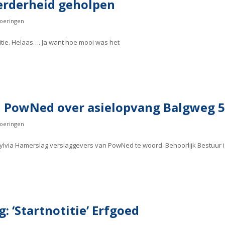
eerderheid geholpen
oeringen
itie. Helaas…. Ja want hoe mooi was het
ij PowNed over asielopvang Balgweg 5
oeringen
ylvia Hamerslag verslaggevers van PowNed te woord. Behoorlijk Bestuur i
 ‘Startnotitie’ Erfgoed