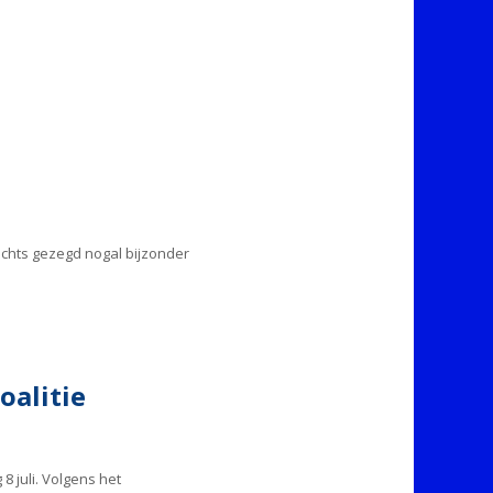
achts gezegd nogal bijzonder
oalitie
 juli. Volgens het