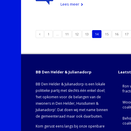
Lees meer
1
…
11
12
13
14
15
16
17
BB Den Helder & Julianadorp
Laats
BB Den Helder & Julianadorp is een lokale
Ron 
politieke partij met slechts één enkel doel;
fract
‘het opkomen voor de belangen van de
Woor
inwoners in Den Helder, Huisduinen &
coal
Julianadorp‘. Dat doen wij met name binnen
de gemeenteraad maar ook daarbuiten.
Behoo
coal
Kom gerust eens langs bij onze openbare