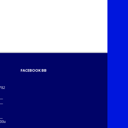
FACEBOOK BB
1782
___
___
B
__
:00u