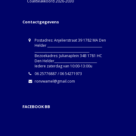
Coalitieakkoord 2026-2030
Contactgegevens
Postadres: Anjelierstraat 39 1782 MA Den
Helder ____________________________________
____________________________________
Bezoekadres: Julianaplein 34B 1781 HC
Den Helder____________________________
Iedere zaterdag van 10:00-13:00u
06 25776887 / 06 54271973
ronvwamel@gmail.com
FACEBOOK BB