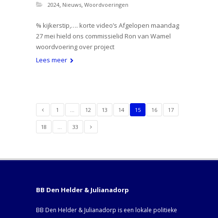
,
,
2024
Nieuws
Woordvoeringen
% kijkerstip,…. korte video’s Afgelopen maandag
27 mei hield ons commissielid Ron van Wamel
woordvoering over project
Lees meer
1
…
12
13
14
15
16
17
18
…
33
BB Den Helder & Julianadorp
BB Den Helder & Julianadorp is een lokale politieke