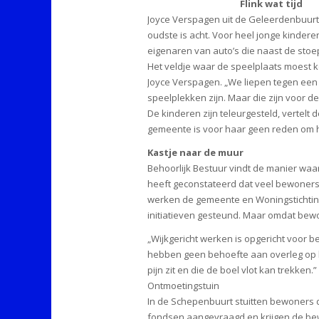
Flink wat tijd
Joyce Verspagen uit de Geleerdenbuurt h
oudste is acht. Voor heel jonge kinder
eigenaren van auto’s die naast de stoep
Het veldje waar de speelplaats moest 
Joyce Verspagen. „We liepen tegen een 
speelplekken zijn. Maar die zijn voor de
De kinderen zijn teleurgesteld, vertelt
gemeente is voor haar geen reden om het
Kastje naar de muur
Behoorlijk Bestuur vindt de manier waa
heeft geconstateerd dat veel bewoners 
werken de gemeente en Woningstichting
initiatieven gesteund. Maar omdat bewo
„Wijkgericht werken is opgericht voor b
hebben geen behoefte aan overleg op h
pijn zit en die de boel vlot kan trekken.”
Ontmoetingstuin
In de Schepenbuurt stuitten bewoners 
fondsen aangevraagd en krijgen de bew