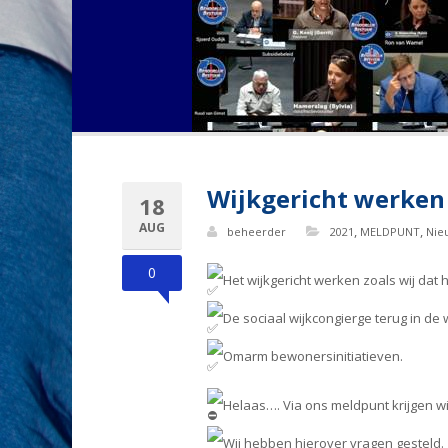
Wijkgericht werken 
18
AUG
,
,
beheerder
2021
MELDPUNT
Nie
0
Het wijkgericht werken zoals wij dat h
De sociaal wijkcongierge terug in de w
Omarm bewonersinitiatieven.
Helaas…. Via ons meldpunt krijgen wij
Wij hebben hierover vragen gesteld.