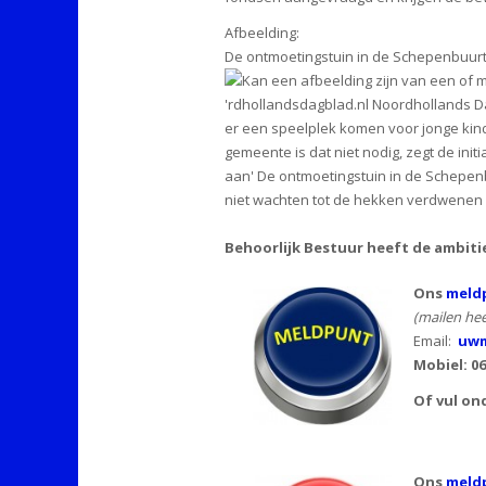
Afbeelding:
De ontmoetingstuin in de Schepenbuurt
Behoorlijk Bestuur heeft de ambiti
Ons
meldp
(mailen hee
Email:
uwm
Mobiel: 0
Of vul on
Ons
meld