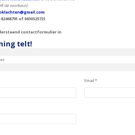
ft de voorkeur):
klachten@gmail.com
 82468791 of 0630525721
derstaand contactformulier in
ing telt!
ken
Email *