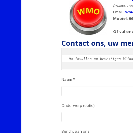
(mailen hee
Email:
wmo
Mobiel: 06
Of vul on
Contact ons, uw men
Na invullen op bevestigen klik
Naam *
Onderwerp (optie)
Bericht aan ons