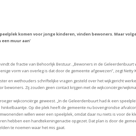
peelplek komen voor jonge kinderen, vinden bewoners. Maar volge
n een muur aan’
t vindt de fractie van Behoorlijk Bestuur. „Bewoners in de Geleerdenbuur
enige vorm van overleg is dat door de gemeente afgewezen”, zegt Netty K
er en wethouders schriftelijke vragen gesteld over het wijkgericht werken.
oor bewoners. Zij zouden geen contact krijgen met
de wijkconciërge/wijkm
vroeger wijkconciërge geweest. „In de Geleerdenbuurt had ik een speelplekje
 hinkelbaantje. Op die plek heeft de gemeente nu bovengrondse afvalco
mwonenden willen weer een speelplek, omdat daar nu niets is voor de k
ren hebben een handtekeningenactie opgezet. Dat plan is door de gemee
lden te noemen waar het mis gaat.