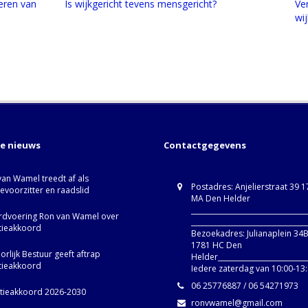
neren van
Is wijkgericht tevens mensgericht?
Ve
wi
te nieuws
Contactgegevens
van Wamel treedt af als
Postadres: Anjelierstraat 39 
ievoorzitter en raadslid
MA Den Helder
_________________________________
dvoering Ron van Wamel over
_________________________________
itieakkoord
Bezoekadres: Julianaplein 34
1781 HC Den
rlijk Bestuur geeft aftrap
Helder__________________________
itieakkoord
Iedere zaterdag van 10:00-13
06 25776887 / 06 54271973
itieakkoord 2026-2030
ronvwamel@gmail.com