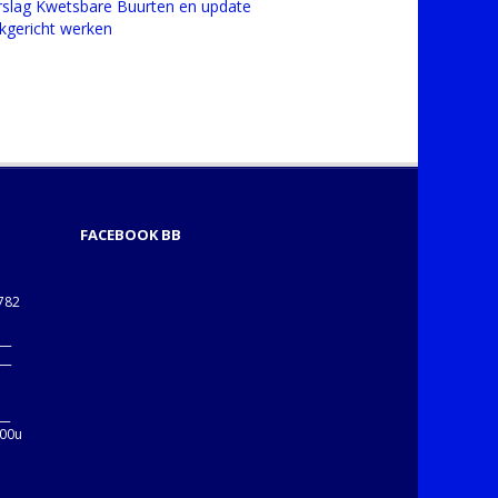
rslag Kwetsbare Buurten en update
jkgericht werken
FACEBOOK BB
1782
___
___
B
__
:00u