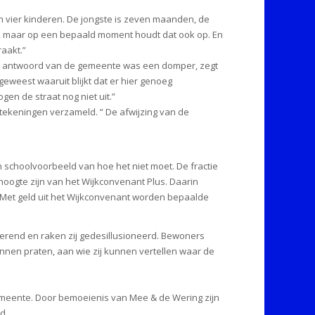
en vier kinderen. De jongste is zeven maanden, de
en, maar op een bepaald moment houdt dat ook op. En
raakt.”
Het antwoord van de gemeente was een domper, zegt
eweest waaruit blijkt dat er hier genoeg
gen de straat nog niet uit.”
ndtekeningen verzameld. ” De afwijzing van de
 schoolvoorbeeld van hoe het niet moet. De fractie
hoogte zijn van het Wijkconvenant Plus. Daarin
 Met geld uit het Wijkconvenant worden bepaalde
iverend en raken zij gedesillusioneerd. Bewoners
nen praten, aan wie zij kunnen vertellen waar de
emeente. Door bemoeienis van Mee & de Wering zijn
d.