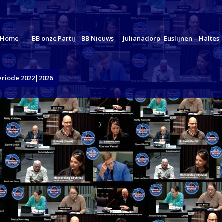
Home
BB onze Partij
BB Nieuws
Julianadorp
Buslijnen – Haltes
eriode 2022|2026