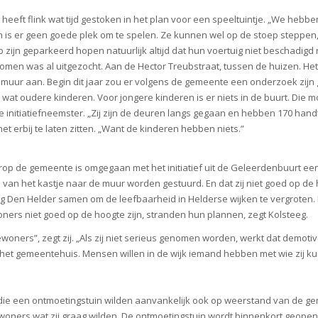
eeft flink wat tijd gestoken in het plan voor een speeltuintje. „We hebb
en is er geen goede plek om te spelen. Ze kunnen wel op de stoep stepp
 zijn geparkeerd hopen natuurlijk altijd dat hun voertuig niet beschadigd 
komen was al uitgezocht. Aan de Hector Treubstraat, tussen de huizen. 
muur aan. Begin dit jaar zou er volgens de gemeente een onderzoek zijn g
 wat oudere kinderen. Voor jongere kinderen is er niets in de buurt. Die mo
 de initiatiefneemster. „Zij zijn de deuren langs gegaan en hebben 170 ha
 erbij te laten zitten. „Want de kinderen hebben niets.”
rop de gemeente is omgegaan met het initiatief uit de Geleerdenbuurt een
van het kastje naar de muur worden gestuurd. En dat zij niet goed op de 
 Den Helder samen om de leefbaarheid in Helderse wijken te vergroten.
ners niet goed op de hoogte zijn, stranden hun plannen, zegt Kolsteeg.
ewoners”, zegt zij. „Als zij niet serieus genomen worden, werkt dat demot
et gemeentehuis. Mensen willen in de wijk iemand hebben met wie zij kun
die een ontmoetingstuin wilden aanvankelijk ook op weerstand van de g
oners wat zij graag wilden. De ontmoetingstuin wordt binnenkort geopen