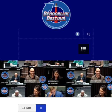
04
MRT
0