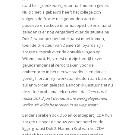
raad hier goedkeuring voor had moeten geven.
Nu dit niet is gebeurd heeft het college zich
volgens de fractie niet gehouden aan de
passieve en actieve informatieplicht. Een maand
geleden is er nog vergaderd over de situatie bij
Dok 2, waar ook het hotel naast moet komen,
toen de directeur van Damen Shipyards zijn
zorgen uitsprak over de ontwikkelingen op
Willemsoord. Hij vreest dat zijn bedrijf te veel
geluidshinder zal veroorzaken voor de
ambtenaren in het nieuwe stadhuis en dat als
gevolg hiervan zijn werkzaamheden aan banden
zullen worden geleged. Behoorlijk Bestuur ziet nu
dezelfde problematiek en vindt dat
“een hotel
naast Dok 2 juist de nautische werkgelegenheid
welke wij wilde bespreken in de weg staat”
.
Eerder spraken ook D66 en coalitiepartij CDA hun
zorgen uit over de bouw van het hotel en de
ligging naast Dok 2. Harmen Krul van het CDA
bekeek het vanuit een ander perspectief en