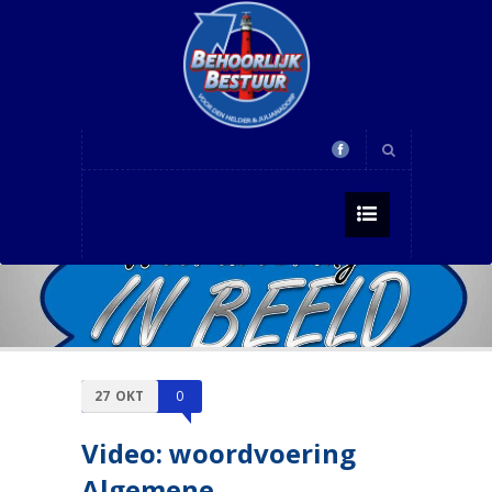
27
OKT
0
Video: woordvoering
Algemene