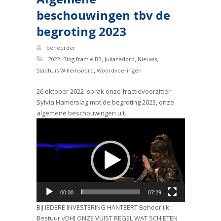
beschouwingen tbv de
begroting 2023
beheerder
,
,
,
,
2022
Blog fractie BB
Julianadorp
Nieuws
,
Stadhuis Willemsoord
Woordvoeringen
26 oktober 2022 sprak onze fractievoorzitter
Sylvia Hamerslag mbt de begroting 2023, onze
algemene beschouwingen uit.
Videospeler
00:00
07:29
BIJ IEDERE INVESTERING HANTEERT Behoorlijk
Bestuur vDHJ ONZE VUIST REGEL WAT SCHIETEN