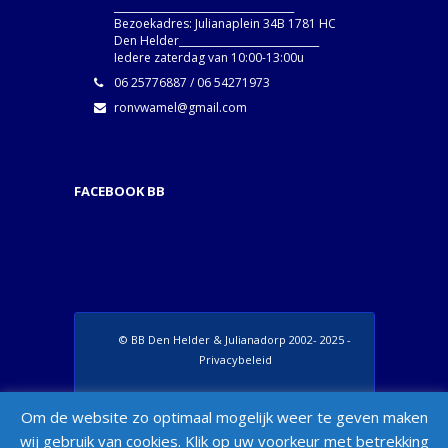
____________________________________
Bezoekadres: Julianaplein 34B 1781 HC
Den Helder____________________________
Iedere zaterdag van 10:00-13:00u
06 25776887 / 06 54271973
ronvwamel@gmail.com
FACEBOOK BB
© BB Den Helder & Julianadorp 2002- 2025 -
Privacybeleid
Set Footer Menu from Wordpress Admin >
Om de website zo optimaal mogelijk weer te geven maken
Appearance > Menus > "Manage Locations"
wij gebruik van cookies. Klik op uw voorkeur met betrekking