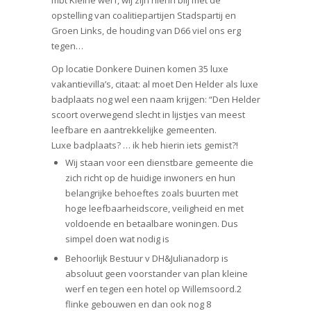
mbt Kleine werf, wij zijn hierin blij met de
opstelling van coalitiepartijen Stadspartij en
Groen Links, de houding van D66 viel ons erg
tegen…
Op locatie Donkere Duinen komen 35 luxe
vakantievilla’s, citaat: al moet Den Helder als luxe
badplaats nog wel een naam krijgen: “Den Helder
scoort overwegend slecht in lijstjes van meest
leefbare en aantrekkelijke gemeenten.
Luxe badplaats? … ik heb hierin iets gemist?!
Wij staan voor een dienstbare gemeente die
zich richt op de huidige inwoners en hun
belangrijke behoeftes zoals buurten met
hoge leefbaarheidscore, veiligheid en met
voldoende en betaalbare woningen. Dus
simpel doen wat nodig is
Behoorlijk Bestuur v DH&Julianadorp is
absoluut geen voorstander van plan kleine
werf en tegen een hotel op Willemsoord.2
flinke gebouwen en dan ook nog 8