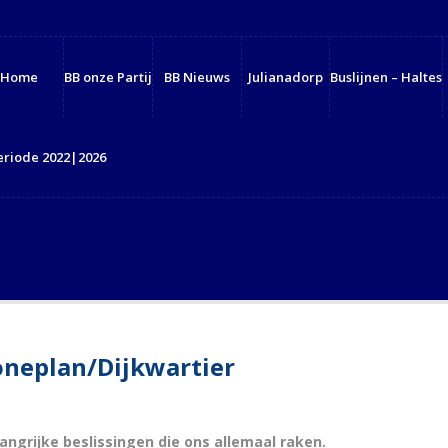
Home
BB onze Partij
BB Nieuws
Julianadorp
Buslijnen – Haltes
eriode 2022|2026
neplan/Dijkwartier
langrijke beslissingen die ons allemaal raken.