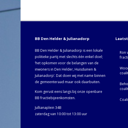
BB Den Helder & Julianadorp
Laats
BB Den Helder & Julianadorp is een lokale
Ron 
politieke partij met slechts één enkel doel;
fract
‘het opkomen voor de belangen van de
Woor
inwoners in Den Helder, Huisduinen &
coal
Julianadorp‘. Dat doen wij met name binnen
de gemeenteraad maar ook daarbuiten.
Behoo
coal
Kom gerust eens langs bij onze openbare
BB fractiebijeenkomsten.
Coal
Jullianaplein 34B
zaterdag van 10:00 tot 13:00 uur