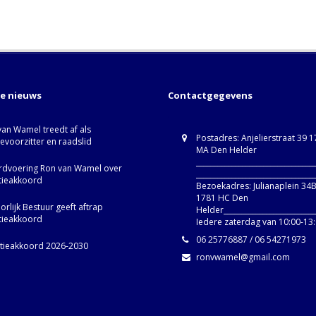
te nieuws
Contactgegevens
van Wamel treedt af als
Postadres: Anjelierstraat 39 
ievoorzitter en raadslid
MA Den Helder
_________________________________
dvoering Ron van Wamel over
_________________________________
itieakkoord
Bezoekadres: Julianaplein 34
1781 HC Den
rlijk Bestuur geeft aftrap
Helder__________________________
itieakkoord
Iedere zaterdag van 10:00-13
06 25776887 / 06 54271973
itieakkoord 2026-2030
ronvwamel@gmail.com