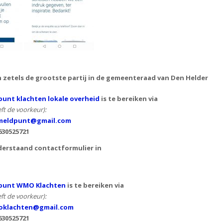
n zetels de grootste partij in de gemeenteraad van Den Helder
unt klachten lokale overheid
is te bereiken via
ft de voorkeur):
eldpunt@gmail.com
630525721
derstaand contactformulier in
punt WMO Klachten
is te bereiken via
ft de voorkeur):
klachten@gmail.com
630525721