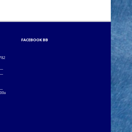
FACEBOOK BB
1782
___
___
B
__
:00u