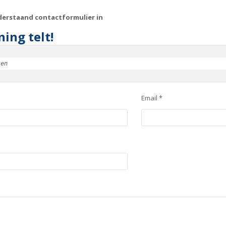
derstaand contactformulier in
ing telt!
ken
Email *