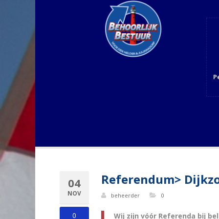
P
Referendum> Dijkzo
04
NOV
beheerder
0
0
Wij zijn vóór Referenda bij be