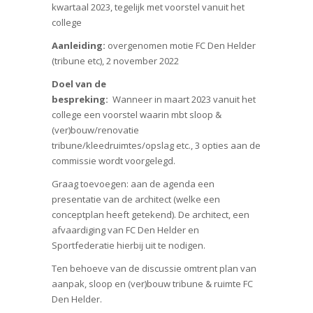
kwartaal 2023, tegelijk met voorstel vanuit het
college
Aanleiding:
overgenomen motie FC Den Helder
(tribune etc), 2 november 2022
Doel van de
bespreking:
Wanneer in maart 2023 vanuit het
college een voorstel waarin mbt sloop &
(ver)bouw/renovatie
tribune/kleedruimtes/opslag etc., 3 opties aan de
commissie wordt voorgelegd.
Graag toevoegen: aan de agenda een
presentatie van de architect (welke een
conceptplan heeft getekend). De architect, een
afvaardiging van FC Den Helder en
Sportfederatie hierbij uit te nodigen.
Ten behoeve van de discussie omtrent plan van
aanpak, sloop en (ver)bouw tribune & ruimte FC
Den Helder.