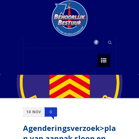
10
NOV
0
Agenderingsverzoek>pla
n van aanpak sloop en