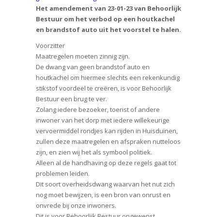
Het amendement van 23-01-23 van Behoorlijk
Bestuur om het verbod op een houtkachel
en brandstof auto uit het voorstel te halen.
Voorzitter
Maatregelen moeten zinnig zijn.
De dwang van geen brandstof auto en
houtkachel om hiermee slechts een rekenkundig
stikstof voordeel te creëren, is voor Behoorlijk
Bestuur een brug te ver.
Zolang iedere bezoeker, toerist of andere
inwoner van het dorp met iedere willekeurige
vervoermiddel rondjes kan rijden in Huisduinen,
zullen deze maatregelen en afspraken nutteloos
zijn, en zien wij het als symbool politiek.
Alleen al de handhaving op deze regels gaat tot
problemen leiden.
Dit soort overheidsdwang waarvan het nut zich
nog moet bewijzen, is een bron van onrust en
onvrede bij onze inwoners.
Dit is voor Behoorlijk Bestuur ongewenst.