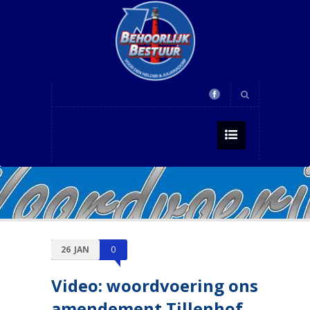
26
JAN
0
Video: woordvoering ons
amendement Tillenhof