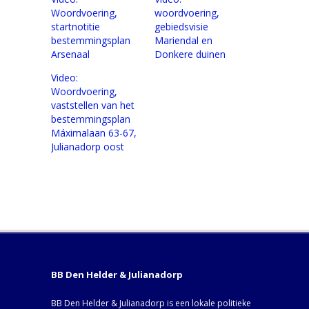
Woordvoering,
woordvoering,
startnotitie
gebiedsvisie
bestemmingsplan
Mariendal en
Arsenaal
Donkere duinen
Video:
Woordvoering,
vaststellen van het
bestemmingsplan
Máximalaan 63-67,
Julianadorp oost
BB Den Helder & Julianadorp
BB Den Helder & Julianadorp is een lokale politieke