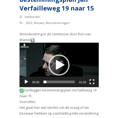
Verfailleweg 19 naar 15
beheerder
,
,
2023
Nieuws
Woordvoeringen
Woordvoering in de commissie door Ron van
Wamel
Videospeler
00:00
01:00
Vastleggen bestemmingsplan Verfailleweg 19
naar 15
Voorzitter,
Het gaat hier wel slechts om de vraag of we
bezwaar hebben op vaststelling mbt verandering