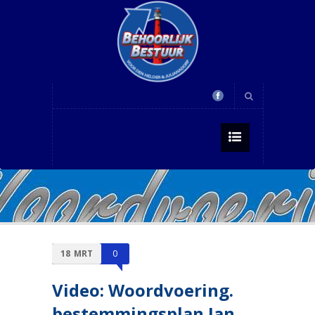
18
MRT
0
Video: Woordvoering.
bestemmingsplan Jan