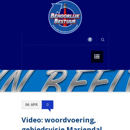
06
APR
0
Video: woordvoering,
gebiedsvisie Mariendal