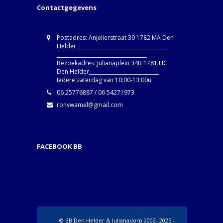
Contactgegevens
Postadres: Anjelierstraat 39 1782 MA Den
Helder ____________________________________
____________________________________
Bezoekadres: Julianaplein 34B 1781 HC
Den Helder____________________________
Iedere zaterdag van 10:00-13:00u
06 25776887 / 06 54271973
ronvwamel@gmail.com
FACEBOOK BB
© BB Den Helder & Julianadorp 2002- 2025 -