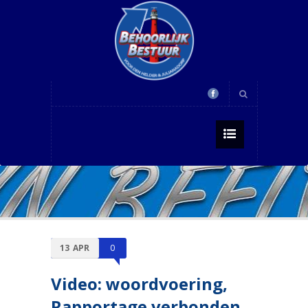
13
APR
0
Video: woordvoering,
Rapportage verbonden