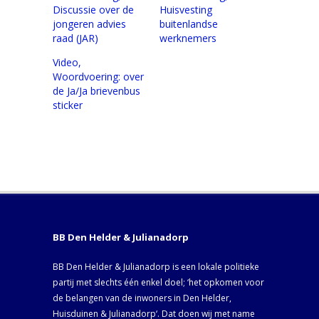
Discussie over de
Huisvesting
jongeren advies
buitenlandse
raad (JAR)
werknemers
Video,
Woordvoering: over
de Ja/Ja brievenbus
sticker
BB Den Helder & Julianadorp
BB Den Helder & Julianadorp is een lokale politieke
partij met slechts één enkel doel; ‘het opkomen voor
de belangen van de inwoners in Den Helder,
Huisduinen & Julianadorp‘. Dat doen wij met name