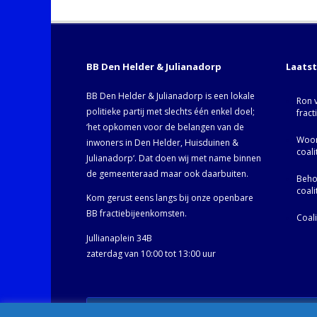
BB Den Helder & Julianadorp
Laats
BB Den Helder & Julianadorp is een lokale
Ron 
politieke partij met slechts één enkel doel;
fract
‘het opkomen voor de belangen van de
Woor
inwoners in Den Helder, Huisduinen &
coal
Julianadorp‘. Dat doen wij met name binnen
de gemeenteraad maar ook daarbuiten.
Behoo
coal
Kom gerust eens langs bij onze openbare
BB fractiebijeenkomsten.
Coal
Jullianaplein 34B
zaterdag van 10:00 tot 13:00 uur
© BB Den Helder & Julianadorp 2002- 2025 -
Privacybelei