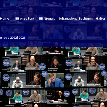
Home
BB onze Partij
BB Nieuws
Julianadorp
Buslijnen – Haltes
eriode 2022|2026