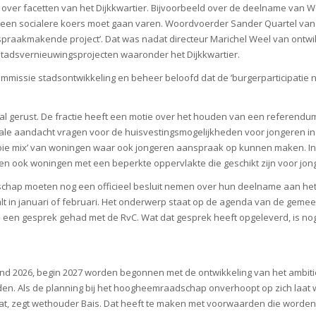
over facetten van het Dijkkwartier. Bijvoorbeeld over de deelname van W
 een socialere koers moet gaan varen. Woordvoerder Sander Quartel van 
spraakmakende project’. Dat was nadat directeur Marichel Weel van ontwi
stadsvernieuwingsprojecten waaronder het Dijkkwartier.
missie stadsontwikkeling en beheer beloofd dat de ’burgerparticipatie ne
maal gerust. De fractie heeft een motie over het houden van een referen
ale aandacht vragen voor de huisvestingsmogelijkheden voor jongeren in h
oie mix’ van woningen waar ook jongeren aanspraak op kunnen maken. In D
en ook woningen met een beperkte oppervlakte die geschikt zijn voor jon
hap moeten nog een officieel besluit nemen over hun deelname aan het p
t in januari of februari. Het onderwerp staat op de agenda van de gem
een gesprek gehad met de RvC. Wat dat gesprek heeft opgeleverd, is nog ni
 eind 2026, begin 2027 worden begonnen met de ontwikkeling van het ambiti
en. Als de planning bij het hoogheemraadschap onverhoopt op zich laat w
taat, zegt wethouder Bais. Dat heeft te maken met voorwaarden die worden