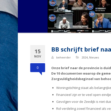
BB schrijft brief n
15
NOV
,
beheerder
2024
Nieuws
0
Onze brief naar de provincie is duide
De 10 documenten waarop de gemeen
Zorgvuldigheidsbeginsel van behoo
Woningstichting staat als belangrijk
Financieel zijn er te veel open eindj
Gevolgen voor de Zeedijk is niet duid
Rol verdeling zowel financieel als ver