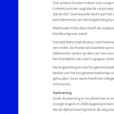
Ook andere fracties maken zich zorgen 
Commissarissen zegt dat de corporatie
dat de RvC ’veel waarde hecht aan het 
betrokkenheid van Woningstichting bij 
Wethouder Petra Bais heeft de raadscom
klankbordgroep actief.
Dat stelt Behoorlijk Bestuur niet hele
een motie. De fractie wil daarmee speci
Dijkkwartier straks sprake van ’een mo
Bernhardplein van start is gegaan, kom
Woningstichting en het hoogheemraadsc
besluit van het hoogheemraadschap val
gehouden. Deze week heeft het college 
informeren.
Oplevering
Zoals de planning er nu uitziet kan er
vroegst ergens in 2028 opgeleverd word
die de dijkverzwaring niet in de weg s