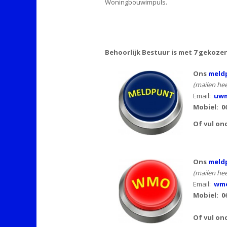
Woningbouwimpuls.
Behoorlijk Bestuur is met 7 gekoze
Ons
meldp
(mailen hee
Email:
uwm
Mobiel:
0
Of vul on
Ons
meld
(mailen hee
Email:
wmo
Mobiel: 0
Of vul on