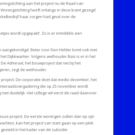
oningstichting aan het project nu de Raad van
Woningstichting heeft onlangs in deze krant gezegd
kkelbedrijf haar zorgen had geuit over de
tjes wordt opgepakt’. Zo is er inmiddels een
dum aangekondigd. Beter voor Den Helder komt ook met
et Dijkkwartier. Volgens wethouder Bais is er in het
e Admiraal, het bouwproject dat net bij het
geren, zegt de wethouder.
roject. De corporatie doet dat medio december, het
eenteraadsvergadering die op 25 november wordt
et duidelijk. Het college wil eerst de raad daarover
euze project. De eerste woningen zullen dan op zijn
achten, kan het project van start gaan op een plek
 gesteld in het kader van de subsidie