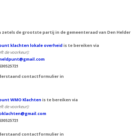
n zetels de grootste partij in de gemeenteraad van Den Helder
unt klachten lokale overheid
is te bereiken via
ft de voorkeur):
eldpunt@gmail.com
630525721
derstaand contactformulier in
punt WMO Klachten
is te bereiken via
ft de voorkeur):
klachten@gmail.com
630525721
derstaand contactformulier in