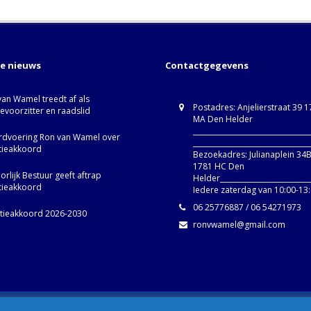
te nieuws
Contactgegevens
van Wamel treedt af als
Postadres: Anjelierstraat 39 
ievoorzitter en raadslid
MA Den Helder
_________________________________
dvoering Ron van Wamel over
_________________________________
itieakkoord
Bezoekadres: Julianaplein 34
1781 HC Den
rlijk Bestuur geeft aftrap
Helder__________________________
itieakkoord
Iedere zaterdag van 10:00-13
06 25776887 / 06 54271973
itieakkoord 2026-2030
ronvwamel@gmail.com
d