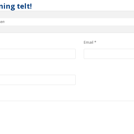
ing telt!
ken
Email *