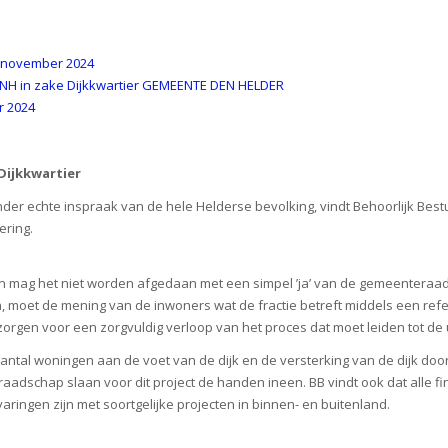
1 november 2024
 NH in zake Dijkkwartier GEMEENTE DEN HELDER
r 2024
Dijkkwartier
nder echte inspraak van de hele Helderse bevolking, vindt Behoorlijk Best
ering.
 en mag het niet worden afgedaan met een simpel ’ja’ van de gemeenteraad.
 moet de mening van de inwoners wat de fractie betreft middels een refe
orgen voor een zorgvuldig verloop van het proces dat moet leiden tot de ui
aantal woningen aan de voet van de dijk en de versterking van de dijk d
dschap slaan voor dit project de handen ineen. BB vindt ook dat alle fina
ringen zijn met soortgelijke projecten in binnen- en buitenland.