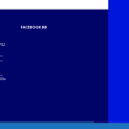
FACEBOOK BB
1782
___
___
B
__
:00u