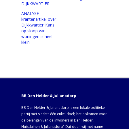
DIJKKWARTIER
ANALYSE
krantenartikel over
Dijkkwartier ‘Kans
op sloop van
woningen is heel
klein’
BB Den Helder & Julianadorp
BB Den Helder & Julianadorp is een lokale politieke
partij met slechts één enkel doel; ‘het opkomen voor
de belangen van de inwoners in Den Helder,
Huisduinen & Julianadorp‘. Dat doen wij met name