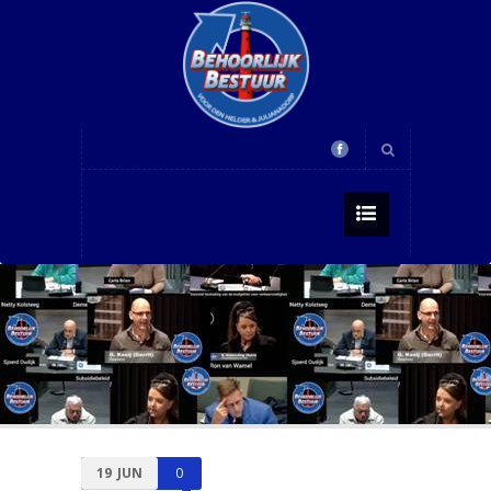
19
JUN
0