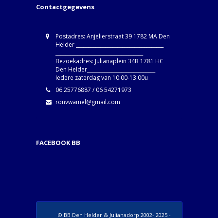
Contactgegevens
Postadres: Anjelierstraat 39 1782 MA Den
Helder ____________________________________
____________________________________
Bezoekadres: Julianaplein 34B 1781 HC
Den Helder____________________________
Iedere zaterdag van 10:00-13:00u
06 25776887 / 06 54271973
ronvwamel@gmail.com
FACEBOOK BB
© BB Den Helder & Julianadorp 2002- 2025 -