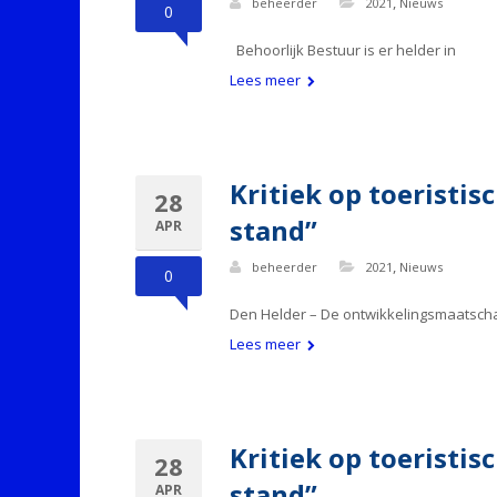
,
beheerder
2021
Nieuws
0
Behoorlijk Bestuur is er helder in
Lees meer
Kritiek op toeristi
28
stand”
APR
,
beheerder
2021
Nieuws
0
Den Helder – De ontwikkelingsmaatschap
Lees meer
Kritiek op toeristi
28
stand”
APR