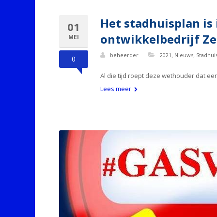
Het stadhuisplan is
01
ontwikkelbedrijf Ze
MEI
,
,
beheerder
2021
Nieuws
Stadhui
0
Al die tijd roept deze wethouder dat ee
Lees meer