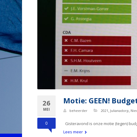
Motie: GEEN! Budget
26
MEI
,
,
beheerder
2021
Julianadorp
Nie
0
Gisteravond is onze motie (tegen) budg
Lees meer