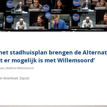
et stadhuisplan brengen de Alternati
t er mogelijk is met Willemsoord’
,
uws
Stadhuis Willemsoord
ier download Zojuist