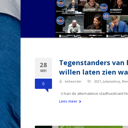
Tegenstanders van h
28
willen laten zien wa
MEI
,
,
beheerder
2021
Julianadorp
Nie
0
U kan de alternatieve stadhuiskrant h
Lees meer