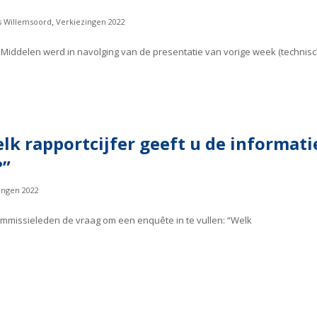
,
s Willemsoord
Verkiezingen 2022
Middelen werd in navolging van de presentatie van vorige week (technisc
elk rapportcijfer geeft u de informat
?”
ingen 2022
commissieleden de vraag om een enquête in te vullen: “Welk