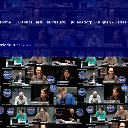
Home
BB onze Partij
BB Nieuws
Julianadorp
Buslijnen – Haltes
eriode 2022|2026