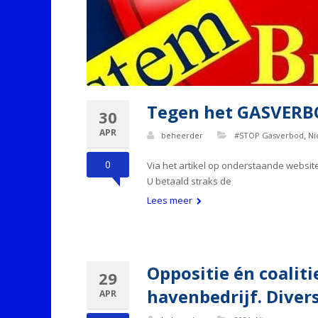
Tegen het GASVER
30
APR
,
beheerder
#STOP Gasverbod
Ni
0
Via het artikel op onderstaande websit
U betaald straks de
Lees meer
Oppositie én coaliti
29
havenbedrijf. Diver
APR