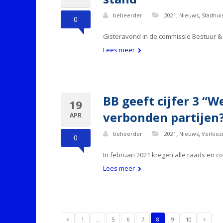
,
,
beheerder
2021
Nieuws
Stadhui
0
Gisteravond in de commissie Bestuur & 
Lees meer
BB geeft cijfer 3 “W
19
verbonden partijen
APR
,
,
beheerder
2021
Nieuws
Verkiez
0
In februari 2021 kregen alle raads en 
Lees meer
1
…
5
6
7
8
9
10