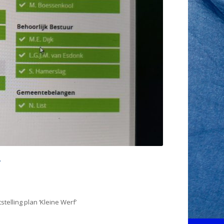
’
elling plan ‘Kleine Werf’