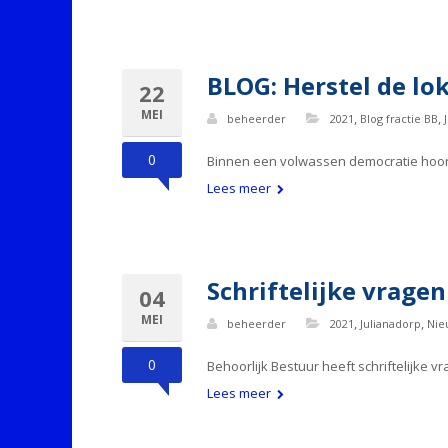
BLOG: Herstel de lo
22
MEI
,
,
beheerder
2021
Blog fractie BB
0
Binnen een volwassen democratie hoort o
Lees meer
Schriftelijke vrag
04
MEI
,
,
beheerder
2021
Julianadorp
Nie
0
Behoorlijk Bestuur heeft schriftelijke 
Lees meer