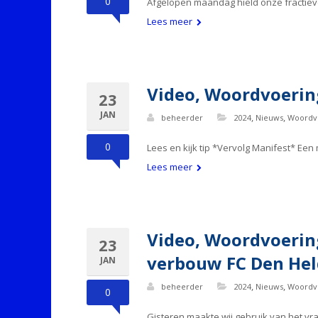
0
Afgelopen maandag hield onze fractie
Lees meer
Video, Woordvoerin
23
JAN
,
,
beheerder
2024
Nieuws
Woordv
0
Lees en kijk tip *Vervolg Manifest* Een
Lees meer
Video, Woordvoerin
23
verbouw FC Den Hel
JAN
,
,
beheerder
2024
Nieuws
Woordv
0
Gisteren maakte wij gebruik van het v