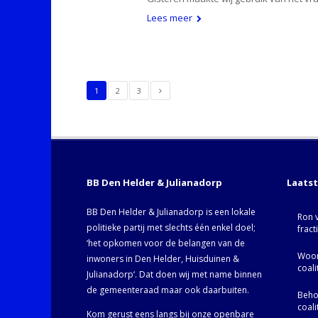
Lees meer
1
2
3
BB Den Helder & Julianadorp
Laats
BB Den Helder & Julianadorp is een lokale
Ron 
politieke partij met slechts één enkel doel;
fract
‘het opkomen voor de belangen van de
Woor
inwoners in Den Helder, Huisduinen &
coal
Julianadorp‘. Dat doen wij met name binnen
de gemeenteraad maar ook daarbuiten.
Behoo
coal
Kom gerust eens langs bij onze openbare