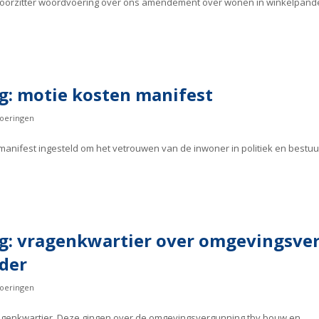
voorzitter woordvoering over ons amendement over wonen in winkelpa
g: motie kosten manifest
oeringen
 manifest ingesteld om het vetrouwen van de inwoner in politiek en bestuu
g: vragenkwartier over omgevingsve
der
oeringen
ragenkwartier. Deze gingen over de omgevingsvergunning tbv bouw en