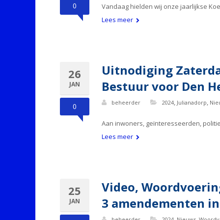
0
Vandaag hielden wij onze jaarlijkse K
Lees meer
Uitnodiging Zaterda
26
Bestuur voor Den He
JAN
,
,
beheerder
2024
Julianadorp
Nie
0
Aan inwoners, geïnteresseerden, politie
Lees meer
Video, Woordvoering
25
3 amendementen in
JAN
,
,
beheerder
2024
Nieuws
Woordv