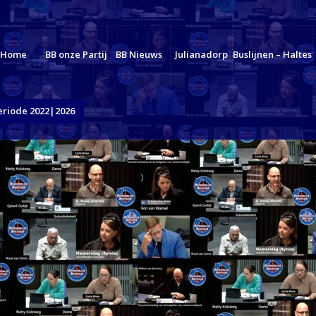
Home
BB onze Partij
BB Nieuws
Julianadorp
Buslijnen – Haltes
eriode 2022|2026