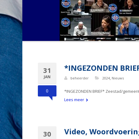
*INGEZONDEN BRIEF*
31
JAN
,
beheerder
2024
Nieuws
0
*INGEZONDEN BRIEF* Zeestad/gemeente i
Lees meer
Video, Woordvoerin
30