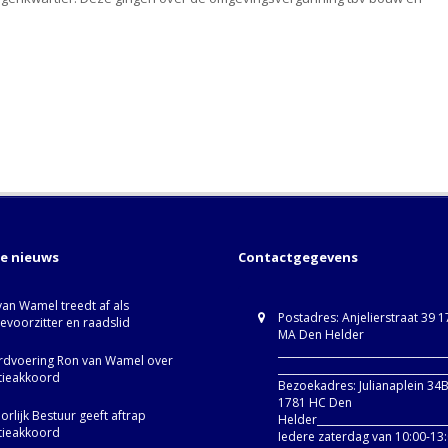
te nieuws
Contactgegevens
van Wamel treedt af als
Postadres: Anjelierstraat 39 
ievoorzitter en raadslid
MA Den Helder
_________________________________
dvoering Ron van Wamel over
_________________________________
itieakkoord
Bezoekadres: Julianaplein 34
1781 HC Den
rlijk Bestuur geeft aftrap
Helder__________________________
itieakkoord
Iedere zaterdag van 10:00-13