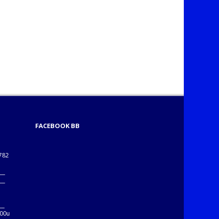
FACEBOOK BB
1782
___
___
B
__
:00u