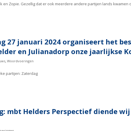
oek en Zopie. Gezellig dat er ook meerdere andere partijen lands kwame
g 27 januari 2024 organiseert het be
lder en Julianadorp onze jaarlijkse K
,
uws
Woordvoeringen
ke partijen: Zaterdag
: mbt Helders Perspectief diende wij
oeringen