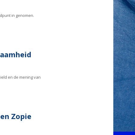
ndpunt in genomen.
zaamheid
hield en de mening van
 en Zopie