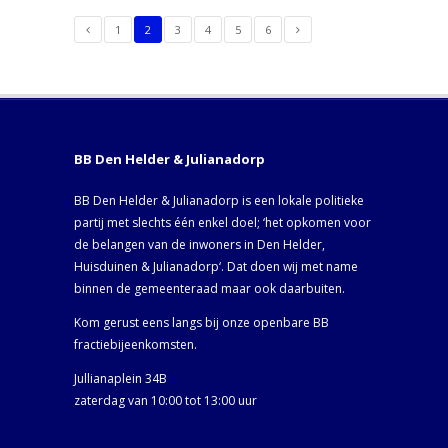
1
2
3
4
5
6
BB Den Helder & Julianadorp
BB Den Helder & Julianadorp is een lokale politieke
partij met slechts één enkel doel; ‘het opkomen voor
de belangen van de inwoners in Den Helder,
Huisduinen & Julianadorp‘. Dat doen wij met name
binnen de gemeenteraad maar ook daarbuiten.
Kom gerust eens langs bij onze openbare BB
fractiebijeenkomsten.
Jullianaplein 34B
zaterdag van 10:00 tot 13:00 uur