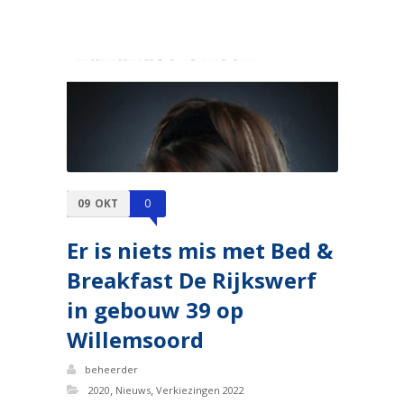
09
OKT
0
Er is niets mis met Bed &
Breakfast De Rijkswerf
in gebouw 39 op
Willemsoord
beheerder
,
,
2020
Nieuws
Verkiezingen 2022