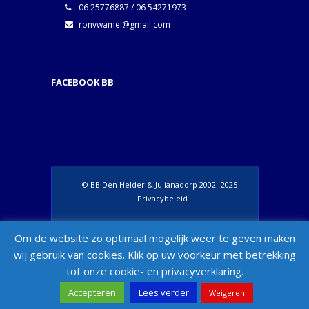
06 25776887 / 06 54271973
ronvwamel@gmail.com
FACEBOOK BB
© BB Den Helder & Julianadorp 2002- 2025 -
Privacybeleid
Set Footer Menu from Wordpress Admin >
Om de website zo optimaal mogelijk weer te geven maken
Appearance > Menus > "Manage Locations"
wij gebruik van cookies. Klik op uw voorkeur met betrekking
Box
tot onze cookie- en privacyverklaring.
Accepteren
Lees verder
Weigeren