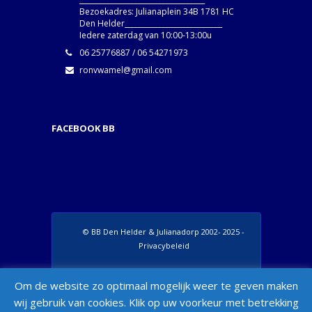
Bezoekadres: Julianaplein 34B 1781 HC
Den Helder____________________________
Iedere zaterdag van 10:00-13:00u
06 25776887 / 06 54271973
ronvwamel@gmail.com
FACEBOOK BB
© BB Den Helder & Julianadorp 2002- 2025 -
Privacybeleid
Set Footer Menu from Wordpress Admin >
Om de website zo optimaal mogelijk weer te geven maken
Appearance > Menus > "Manage Locations"
wij gebruik van cookies. Klik op uw voorkeur met betrekking