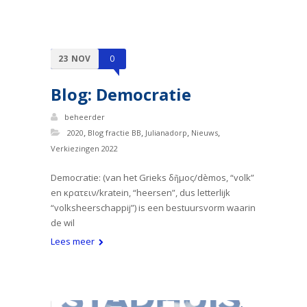
23
NOV
0
Blog: Democratie
beheerder
,
,
,
,
2020
Blog fractie BB
Julianadorp
Nieuws
Verkiezingen 2022
Democratie: (van het Grieks δῆμος/dèmos, “volk”
en κρατειν/kratein, “heersen”, dus letterlijk
“volksheerschappij”) is een bestuursvorm waarin
de wil
Lees meer