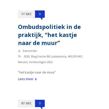
17
DEC
0
Ombudspolitiek in de
praktijk, “het kastje
naar de muur’’
beheerder
,
,
,
,
2020
Blog fractie BB
Julianadorp
MELDPUNT
,
Nieuws
Verkiezingen 2022
“het kastje naar de muur’’
Lees meer
07
DEC
0