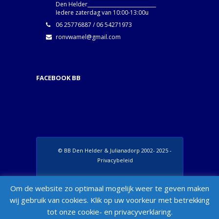
Den Helder____________________________
Iedere zaterdag van 10:00-13:00u
06 25776887 / 06 54271973
ronvwamel@gmail.com
FACEBOOK BB
© BB Den Helder & Julianadorp 2002- 2025 -
Privacybeleid
Set Footer Menu from Wordpress Admin >
Om de website zo optimaal mogelijk weer te geven maken
Appearance > Menus > "Manage Locations"
wij gebruik van cookies. Klik op uw voorkeur met betrekking
Box
tot onze cookie- en privacyverklaring.