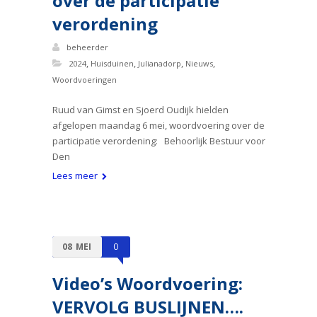
over de participatie
verordening
beheerder
,
,
,
,
2024
Huisduinen
Julianadorp
Nieuws
Woordvoeringen
Ruud van Gimst en Sjoerd Oudijk hielden
afgelopen maandag 6 mei, woordvoering over de
participatie verordening: Behoorlijk Bestuur voor
Den
Lees meer
08
MEI
0
Video’s Woordvoering:
VERVOLG BUSLIJNEN….